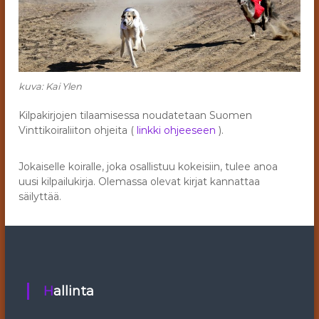
kuva: Kai Ylen
Kilpakirjojen tilaamisessa noudatetaan Suomen
Vinttikoiraliiton ohjeita (
linkki ohjeeseen
).
Jokaiselle koiralle, joka osallistuu kokeisiin, tulee anoa
uusi kilpailukirja. Olemassa olevat kirjat kannattaa
säilyttää.
Hallinta