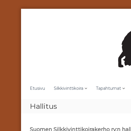
S
k
i
p
t
o
c
o
n
t
e
n
t
Etusivu
Silkkivinttikoira
Tapahtumat
Hallitus
Suomen Silkkivinttikoirakerho ry:n hal