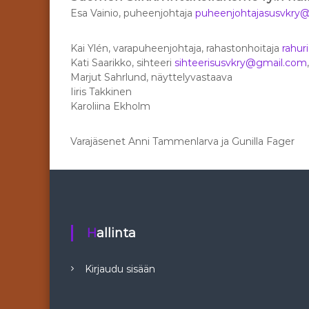
Esa Vainio, puheenjohtaja
puheenjohtajasusvkry
Kai Ylén, varapuheenjohtaja, rahastonhoitaja
rahur
Kati Saarikko, sihteeri
sihteerisusvkry@gmail.com
Marjut Sahrlund, näyttelyvastaava
Iiris Takkinen
Karoliina Ekholm
Varajäsenet Anni Tammenlarva ja Gunilla Fager
Hallinta
Kirjaudu sisään