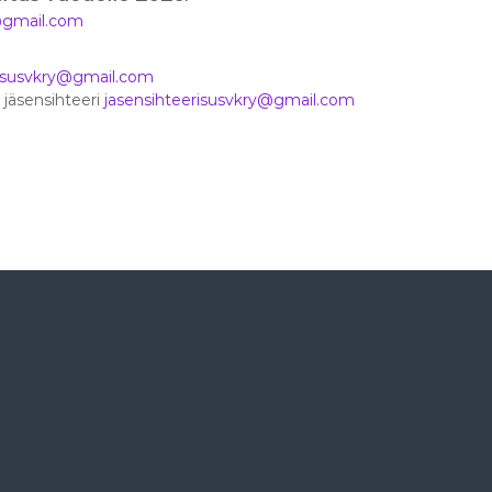
@gmail.com
isusvkry@gmail.com
, jäsensihteeri
jasensihteerisusvkry@gmail.com