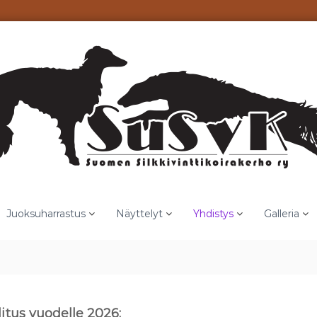
Juoksuharrastus
Näyttelyt
Yhdistys
Galleria
litus vuodelle 2026: