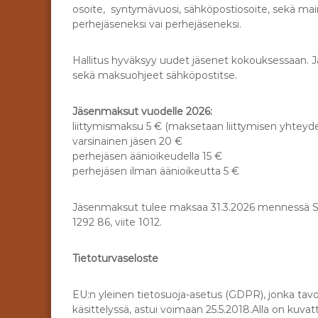
osoite, syntymävuosi, sähköpostiosoite, sekä maini
perhejäseneksi vai perhejäseneksi.
Hallitus hyväksyy uudet jäsenet kokouksessaan. Jä
sekä maksuohjeet sähköpostitse.
Jäsenmaksut vuodelle 2026:
liittymismaksu 5 € (maksetaan liittymisen yhteyd
varsinainen jäsen 20 €
perhejäsen äänioikeudella 15 €
perhejäsen ilman äänioikeutta 5 €
Jäsenmaksut tulee maksaa 31.3.2026 mennessä Suom
1292 86, viite 1012.
Tietoturvaseloste
EU:n yleinen tietosuoja-asetus (GDPR), jonka tavoi
käsittelyssä, astui voimaan 25.5.2018.Alla on kuvat