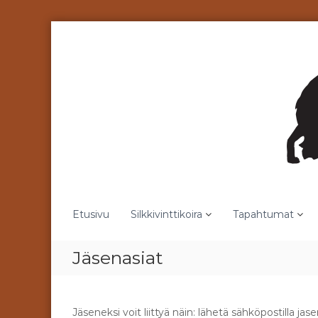
S
k
i
p
t
o
c
o
n
t
e
n
t
Etusivu
Silkkivinttikoira
Tapahtumat
Jäsenasiat
Jäseneksi voit liittyä näin: lähetä sähköpostilla j