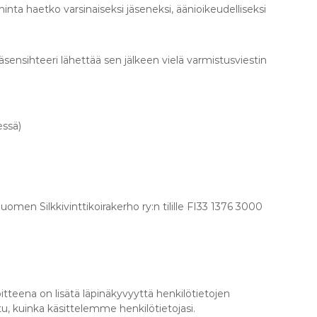
nta haetko varsinaiseksi jäseneksi, äänioikeudelliseksi
sensihteeri lähettää sen jälkeen vielä varmistusviestin
essä)
en Silkkivinttikoirakerho ry:n tilille FI33 1376 3000
tteena on lisätä läpinäkyvyyttä henkilötietojen
tu, kuinka käsittelemme henkilötietojasi.