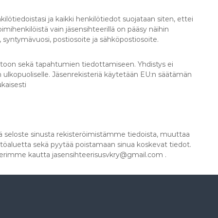
lötiedoistasi ja kaikki henkilötiedot suojataan siten, ettei
oimihenkilöistä vain jäsensihteerillä on pääsy näihin
 syntymävuosi, postiosoite ja sähköpostiosoite.
itoon sekä tapahtumien tiedottamiseen. Yhdistys ei
n ulkopuoliselle. Jäsenrekisteriä käytetään EU:n säätämän
kaisesti
ä seloste sinusta rekisteröimistämme tiedoista, muuttaa
 käyttöaluetta sekä pyytää poistamaan sinua koskevat tiedot.
eerimme kautta jasensihteerisusvkry@gmail.com .