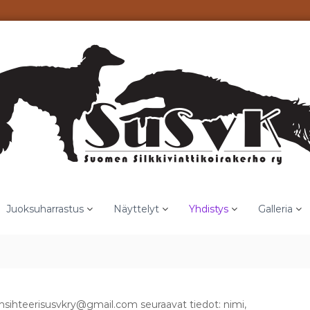
Juoksuharrastus
Näyttelyt
Yhdistys
Galleria
asensihteerisusvkry@gmail.com seuraavat tiedot: nimi,