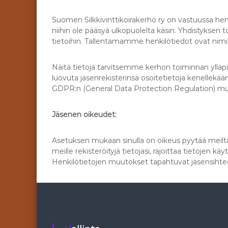
Suomen Silkkivinttikoirakerho ry on vastuussa henki
niihin ole pääsyä ulkopuolelta käsin. Yhdistyksen t
tietoihin. Tallentamamme henkilötiedot ovat nimi,
Näitä tietoja tarvitsemme kerhon toiminnan ylläp
luovuta jäsenrekisterinsä osoitetietoja kenellekää
GDPR:n (General Data Protection Regulation) mu
Jäsenen oikeudet:
Asetuksen mukaan sinulla on oikeus pyytää meilt
meille rekisteröityjä tietojasi, rajoittaa tietojen
Henkilötietojen muutokset tapahtuvat jäsensiht