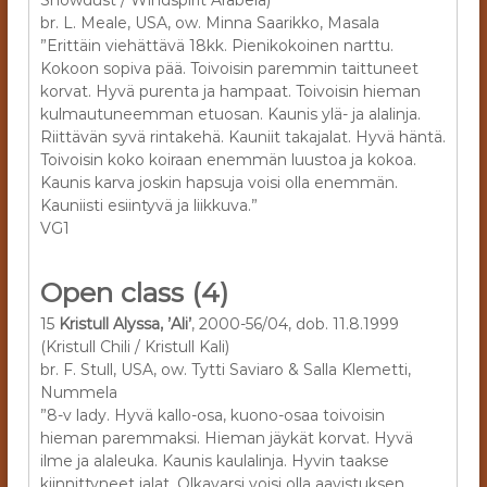
br. L. Meale, USA, ow. Minna Saarikko, Masala
”Erittäin viehättävä 18kk. Pienikokoinen narttu.
Kokoon sopiva pää. Toivoisin paremmin taittuneet
korvat. Hyvä purenta ja hampaat. Toivoisin hieman
kulmautuneemman etuosan. Kaunis ylä- ja alalinja.
Riittävän syvä rintakehä. Kauniit takajalat. Hyvä häntä.
Toivoisin koko koiraan enemmän luustoa ja kokoa.
Kaunis karva joskin hapsuja voisi olla enemmän.
Kauniisti esiintyvä ja liikkuva.”
VG1
Open class (4)
15
Kristull Alyssa, ’Ali’
, 2000-56/04, dob. 11.8.1999
(Kristull Chili / Kristull Kali)
br. F. Stull, USA, ow. Tytti Saviaro & Salla Klemetti,
Nummela
”8-v lady. Hyvä kallo-osa, kuono-osaa toivoisin
hieman paremmaksi. Hieman jäykät korvat. Hyvä
ilme ja alaleuka. Kaunis kaulalinja. Hyvin taakse
kiinnittyneet jalat. Olkavarsi voisi olla aavistuksen