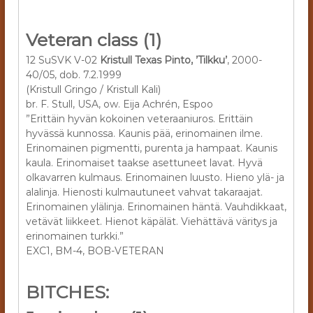
Veteran class (1)
12 SuSVK V-02
Kristull Texas Pinto, ’Tilkku’
, 2000-
40/05, dob. 7.2.1999
(Kristull Gringo / Kristull Kali)
br. F. Stull, USA, ow. Eija Achrén, Espoo
”Erittäin hyvän kokoinen veteraaniuros. Erittäin
hyvässä kunnossa. Kaunis pää, erinomainen ilme.
Erinomainen pigmentti, purenta ja hampaat. Kaunis
kaula. Erinomaiset taakse asettuneet lavat. Hyvä
olkavarren kulmaus. Erinomainen luusto. Hieno ylä- ja
alalinja. Hienosti kulmautuneet vahvat takaraajat.
Erinomainen ylälinja. Erinomainen häntä. Vauhdikkaat,
vetävät liikkeet. Hienot käpälät. Viehättävä väritys ja
erinomainen turkki.”
EXC1, BM-4, BOB-VETERAN
BITCHES: