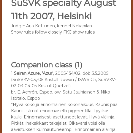
SuSVK specialty August
11th 2007, Helsinki
Judge: Arja Kettunen, kennel Neliapilan
Show rules follow closely FKC show rules.
Companion class (1)
1
Seiran Azure, ’Azur’
, 2005-154/02, dob 3.5.2005
(SuSVKV-03,-05 Kristull Rowan / ISWS Ch, SuSVKV-
02-03-04-05 Kristull Quetzel)
br. E. Achrén, Espoo, ow. Satu Jauhiainen & Niko
Isotalo, Espoo
”Hyvä koko ja erinomainen kokonaisuus. Kaunis pää.
Kauniit silmät erinomaisella pigmentillä. Tyylikäs
kaula. Erinomaisesti asettuneet lavat. Hyvä ylälinja.
Pitkät lihaksikkaat takajalat. Olkavarsi voisi olla
aavistuksen kulmautuneempi. Erinomainen alalinja.