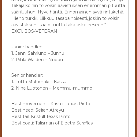
Takajalkoihin toivoisin aavistuksen enemmän pituutta
sääriluuhun. Hyvä häntä. Erinomainen syvä rintakehä.
Hieno turkki. Liikkuu tasapainoisesti, joskin toivoisin
aavistuksen lisää pituutta taka-askeleeseen.”
EXC1, BOS-VETERAN
Junior handler:
1. Jenni Sahrlund – Junnu
2. Pihla Walden – Nuppu
Senior handler:
1. Lotta Multimäki – Kassu
2. Nina Luotonen – Memmu-mummo
Best movement : Kristull Texas Pinto
Best head: Seiran Atreyu
Best tail: Kristull Texas Pinto
Best coati: Talisman of Electra Sarafias