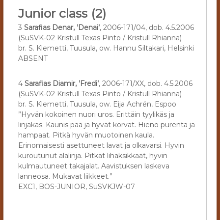
Junior class (2)
3
Sarafias Denar, ’Denai’
, 2006-171/04, dob. 4.5.2006
(SuSVK-02 Kristull Texas Pinto / Kristull Rhianna)
br. S. Klemetti, Tuusula, ow. Hannu Siltakari, Helsinki
ABSENT
4
Sarafias Diamir, ’Fredi’
, 2006-171/XX, dob. 4.5.2006
(SuSVK-02 Kristull Texas Pinto / Kristull Rhianna)
br. S. Klemetti, Tuusula, ow. Eija Achrén, Espoo
”Hyvän kokoinen nuori uros. Erittäin tyylikäs ja
linjakas. Kaunis pää ja hyvät korvat. Hieno purenta ja
hampaat. Pitkä hyvän muotoinen kaula.
Erinomaisesti asettuneet lavat ja olkavarsi. Hyvin
kuroutunut alalinja. Pitkät lihaksikkaat, hyvin
kulmautuneet takajalat. Aavistuksen laskeva
lanneosa. Mukavat liikkeet.”
EXC1, BOS-JUNIOR, SuSVKJW-07