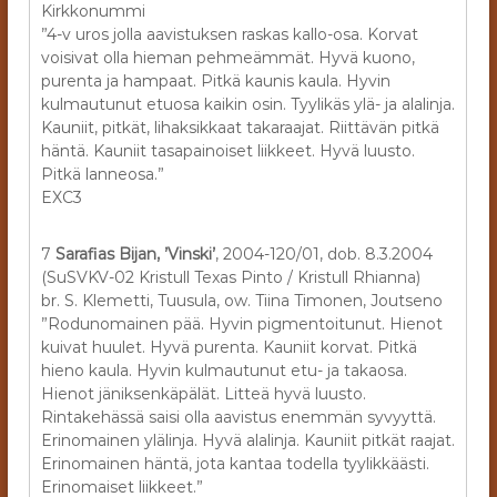
Kirkkonummi
”4-v uros jolla aavistuksen raskas kallo-osa. Korvat
voisivat olla hieman pehmeämmät. Hyvä kuono,
purenta ja hampaat. Pitkä kaunis kaula. Hyvin
kulmautunut etuosa kaikin osin. Tyylikäs ylä- ja alalinja.
Kauniit, pitkät, lihaksikkaat takaraajat. Riittävän pitkä
häntä. Kauniit tasapainoiset liikkeet. Hyvä luusto.
Pitkä lanneosa.”
EXC3
7
Sarafias Bijan, ’Vinski’
, 2004-120/01, dob. 8.3.2004
(SuSVKV-02 Kristull Texas Pinto / Kristull Rhianna)
br. S. Klemetti, Tuusula, ow. Tiina Timonen, Joutseno
”Rodunomainen pää. Hyvin pigmentoitunut. Hienot
kuivat huulet. Hyvä purenta. Kauniit korvat. Pitkä
hieno kaula. Hyvin kulmautunut etu- ja takaosa.
Hienot jäniksenkäpälät. Litteä hyvä luusto.
Rintakehässä saisi olla aavistus enemmän syvyyttä.
Erinomainen ylälinja. Hyvä alalinja. Kauniit pitkät raajat.
Erinomainen häntä, jota kantaa todella tyylikkäästi.
Erinomaiset liikkeet.”