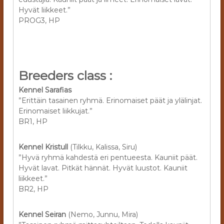
Hyvät liikkeet.”
PROG3, HP
Breeders class :
Kennel Sarafias
”Erittäin tasainen ryhmä. Erinomaiset päät ja ylälinjat.
Erinomaiset liikkujat.”
BR1, HP
Kennel Kristull
(Tilkku, Kalissa, Siru)
”Hyvä ryhmä kahdestä eri pentueesta. Kauniit päät.
Hyvät lavat. Pitkät hännät. Hyvät luustot. Kauniit
liikkeet.”
BR2, HP
Kennel Seiran
(Nemo, Junnu, Mira)