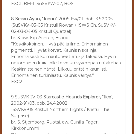
EXC1, BM-1, SuSVKW-07, BOS
8
Seiran Ayun, ’Junnu’
, 2005-154/01, dob. 3.5.2005
(SuSVKV-03-05 Kristull Rowan / ISWS Ch, SuSVKV-
02-03-04-05 Kristull Quetzel)
br. & ow. Eija Achrén, Espoo
”Keskikokoinen. Hyvä pää ja ilme. Erinomainen
pigmentti. Hyvät korvat. Kaunis niskalinja.
Erinomaisesti kulmautuneet etu- ja takaosa. Hyvin
neliömäinen koira jolle toivoisin syvempää rintakehää.
Keskimittainen häntä. Liikkuu erittäin kauniisti.
Erinomainen turkinlaatu. Kaunis väritys.”
EXC2
9 SuSVK JV-03
Starcastle Hounds Explorer, ’Tico’
,
2002-91/03, dob. 24.4.2002
(SSVKV-05 Kristull Northern Lights / Kristull The
Surprise)
br. S. Stjernborg, Ruotsi, ow. Gunilla Fager,
Kirkkonummi