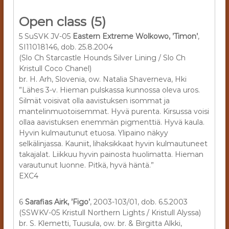
Open class (5)
5 SuSVK JV-05
Eastern Extreme Wolkowo, ’Timon’
,
SI11018146, dob. 25.8.2004
(Slo Ch Starcastle Hounds Silver Lining / Slo Ch
Kristull Coco Chanel)
br. H. Arh, Slovenia, ow. Natalia Shaverneva, Hki
”Lähes 3-v. Hieman pulskassa kunnossa oleva uros.
Silmät voisivat olla aavistuksen isommat ja
mantelinmuotoisemmat. Hyvä purenta. Kirsussa voisi
ollaa aavistuksen enemmän pigmenttiä. Hyvä kaula.
Hyvin kulmautunut etuosa. Ylipaino näkyy
selkälinjassa. Kauniit, lihaksikkaat hyvin kulmautuneet
takajalat. Liikkuu hyvin painosta huolimatta. Hieman
varautunut luonne. Pitkä, hyvä häntä.”
EXC4
6
Sarafias Airk, ’Figo’
, 2003-103/01, dob. 6.5.2003
(SSWKV-05 Kristull Northern Lights / Kristull Alyssa)
br. S. Klemetti, Tuusula, ow. br. & Birgitta Alkki,