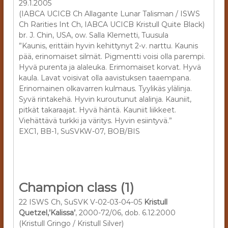
29.1.2005
(IABCA UCICB Ch Allagante Lunar Talisman / ISWS
Ch Rarities Int Ch, IABCA UCICB Kristull Quite Black)
br. J. Chin, USA, ow. Salla Klemetti, Tuusula
”Kaunis, erittäin hyvin kehittynyt 2-v. narttu. Kaunis
pää, erinomaiset silmät. Pigmentti voisi olla parempi.
Hyvä purenta ja alaleuka. Erimomaiset korvat. Hyvä
kaula. Lavat voisivat olla aavistuksen taaempana.
Erinomainen olkavarren kulmaus. Tyylikäs ylälinja.
Syvä rintakehä. Hyvin kuroutunut alalinja. Kauniit,
pitkät takaraajat. Hyvä häntä. Kauniit liikkeet.
Viehättävä turkki ja väritys. Hyvin esiintyvä.”
EXC1, BB-1, SuSVKW-07, BOB/BIS
Champion class (1)
22 ISWS Ch, SuSVK V-02-03-04-05
Kristull
Quetzel,’Kalissa’
, 2000-72/06, dob. 6.12.2000
(Kristull Gringo / Kristull Silver)