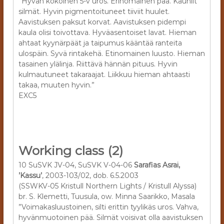
”Hyvän kokoinen 5-v uros. Erinomainen pää. Kauniit
silmät. Hyvin pigmentoituneet tiiviit huulet.
Aavistuksen paksut korvat. Aavistuksen pidempi
kaula olisi toivottava. Hyväasentoiset lavat. Hieman
ahtaat kyynärpäät ja taipumus kääntää ranteita
ulospäin. Syvä rintakehä. Etinomainen luusto. Hieman
tasainen ylälinja. Riittävä hännän pituus. Hyvin
kulmautuneet takaraajat. Liikkuu hieman ahtaasti
takaa, muuten hyvin.”
EXC5
Working class (2)
10 SuSVK JV-04, SuSVK V-04-06
Sarafias Asrai,
’Kassu’
, 2003-103/02, dob. 6.5.2003
(SSWKV-05 Kristull Northern Lights / Kristull Alyssa)
br. S. Klemetti, Tuusula, ow. Minna Saarikko, Masala
”Voimakasluustoinen, silti erittin tyylikäs uros. Vahva,
hyvänmuotoinen pää. Silmät voisivat olla aavistuksen