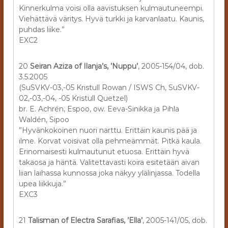
Kinnerkulma voisi olla aavistuksen kulmautuneempi.
Viehättävä väritys. Hyvä turkki ja karvanlaatu. Kaunis,
puhdas liike.”
EXC2
20
Seiran Aziza of Ilanja’s, ’Nuppu’
, 2005-154/04, dob.
3.5.2005
(SuSVKV-03,-05 Kristull Rowan / ISWS Ch, SuSVKV-
02,-03,-04, -05 Kristull Quetzel)
br. E. Achrén, Espoo, ow. Eeva-Sinikka ja Pihla
Waldén, Sipoo
”Hyvänkokoinen nuori narttu. Erittäin kaunis pää ja
ilme. Korvat voisivat olla pehmeämmät. Pitkä kaula.
Erinomaisesti kulmautunut etuosa. Erittäin hyvä
takaosa ja häntä. Valitettavasti koira esitetään aivan
liian laihassa kunnossa joka näkyy ylälinjassa. Todella
upea liikkuja.”
EXC3
21
Talisman of Electra Sarafias, ’Ella’
, 2005-141/05, dob.