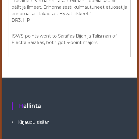
”Tasainen ryhmä mittasuhteiltaan. Todella kauniit
päät ja ilmeet. Erinomaisesti kulmautuneet etuosat ja
erinomaiset takaosat. Hyvät liikkeet.”
BR3, HP
ISWS-points went to Sarafias Bijan ja Talisman of
Electra Sarafias, both got 5-point majors
Hallinta
Kirjaudu sisään