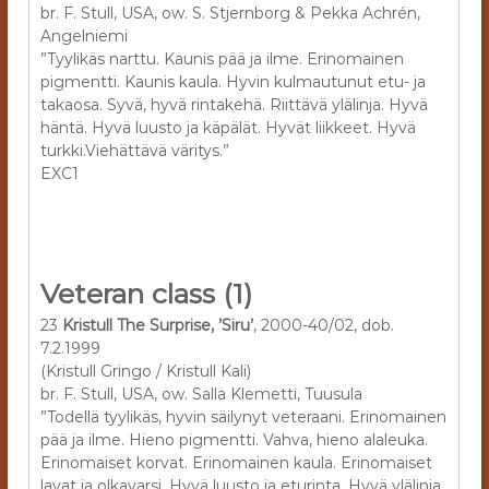
br. F. Stull, USA, ow. S. Stjernborg & Pekka Achrén,
Angelniemi
”Tyylikäs narttu. Kaunis pää ja ilme. Erinomainen
pigmentti. Kaunis kaula. Hyvin kulmautunut etu- ja
takaosa. Syvä, hyvä rintakehä. Riittävä ylälinja. Hyvä
häntä. Hyvä luusto ja käpälät. Hyvät liikkeet. Hyvä
turkki.Viehättävä väritys.”
EXC1
Veteran class (1)
23
Kristull The Surprise, ’Siru’
, 2000-40/02, dob.
7.2.1999
(Kristull Gringo / Kristull Kali)
br. F. Stull, USA, ow. Salla Klemetti, Tuusula
”Todellä tyylikäs, hyvin säilynyt veteraani. Erinomainen
pää ja ilme. Hieno pigmentti. Vahva, hieno alaleuka.
Erinomaiset korvat. Erinomainen kaula. Erinomaiset
lavat ja olkavarsi. Hyvä luusto ja eturinta. Hyvä ylälinja.