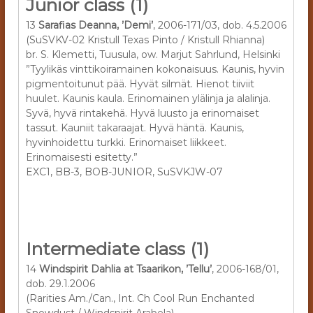
Junior class (1)
13
Sarafias Deanna, ’Demi’
, 2006-171/03, dob. 4.5.2006
(SuSVKV-02 Kristull Texas Pinto / Kristull Rhianna)
br. S. Klemetti, Tuusula, ow. Marjut Sahrlund, Helsinki
”Tyylikäs vinttikoiramainen kokonaisuus. Kaunis, hyvin
pigmentoitunut pää. Hyvät silmät. Hienot tiiviit
huulet. Kaunis kaula. Erinomainen ylälinja ja alalinja.
Syvä, hyvä rintakehä. Hyvä luusto ja erinomaiset
tassut. Kauniit takaraajat. Hyvä häntä. Kaunis,
hyvinhoidettu turkki. Erinomaiset liikkeet.
Erinomaisesti esitetty.”
EXC1, BB-3, BOB-JUNIOR, SuSVKJW-07
Intermediate class (1)
14
Windspirit Dahlia at Tsaarikon, ’Tellu’
, 2006-168/01,
dob. 29.1.2006
(Rarities Am./Can., Int. Ch Cool Run Enchanted
Snowdust / Windspirit Arabela)