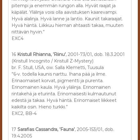
pitempi ja enemmän rungon alla. Hyvät raajat ja
käpälät. Ylälinja voisi olla aavistuksen kaarevampi.
Hyvä alalinja. Hyvä lanne ja lantio. Kauniit takaraajat.
Hyvä häntä. Liikkuu hieman ahtaasti takaa, muuten
riittävän hyvin.”
EXC4
16
Kristull Rhianna, ’Riinu’
, 2001-73/01, dob. 18.3.2001
(Kristull Incognito / Kristull Z-Mystery)
br. F. Stull, USA, ow. Salla Klemetti, Tuusula
”6-v. todella kaunis narttu. Ihana pää ja ilme.
Erinaomaiset korvat, pigmentti ja purenta.
Erinomainen kaula. Hyvä ylälinja. Erinomainen
rintakehä ja eturinta. Erinomaisesti kulmautunut
edestä ja takaa. Hyvä häntä. Erinomaiset liikkeet
kaikilta osin. Hieno turkki.”
EXC2, BB-4
17
Sarafias Cassandra, ’Fauna’
, 2005-153/01, dob.
19.4.2005