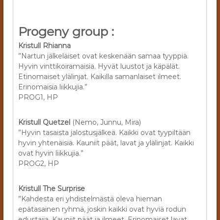
Progeny group :
Kristull Rhianna
”Nartun jälkeläiset ovat keskenään samaa tyyppiä.
Hyvin vinttikoiramaisia. Hyvät luustot ja käpälät.
Etinomaiset ylälinjat. Kaikilla samanlaiset ilmeet.
Erinomaisia liikkujia.”
PROG1, HP
Kristull Quetzel
(Nemo, Junnu, Mira)
”Hyvin tasaista jalostusjälkeä. Kaikki ovat tyypiltään
hyvin yhtenäisiä. Kauniit päät, lavat ja ylälinjat. Kaikki
ovat hyvin liikkujia.”
PROG2, HP
Kristull The Surprise
”Kahdesta eri yhdistelmästä oleva hieman
epätasainen ryhmä, joskin kaikki ovat hyviä rodun
edustajia. Kauniit päät ja ilmeet. Erinomaiset lavat.