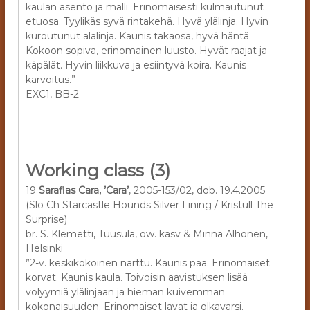
kaulan asento ja malli. Erinomaisesti kulmautunut
etuosa. Tyylikäs syvä rintakehä. Hyvä ylälinja. Hyvin
kuroutunut alalinja. Kaunis takaosa, hyvä häntä.
Kokoon sopiva, erinomainen luusto. Hyvät raajat ja
käpälät. Hyvin liikkuva ja esiintyvä koira. Kaunis
karvoitus.”
EXC1, BB-2
Working class (3)
19
Sarafias Cara, ’Cara’
, 2005-153/02, dob. 19.4.2005
(Slo Ch Starcastle Hounds Silver Lining / Kristull The
Surprise)
br. S. Klemetti, Tuusula, ow. kasv & Minna Alhonen,
Helsinki
”2-v. keskikokoinen narttu. Kaunis pää. Erinomaiset
korvat. Kaunis kaula. Toivoisin aavistuksen lisää
volyymiä ylälinjaan ja hieman kuivemman
kokonaisuuden. Erinomaiset lavat ja olkavarsi.