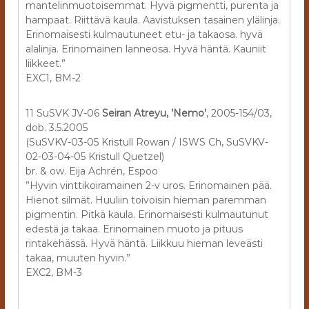
mantelinmuotoisemmat. Hyvä pigmentti, purenta ja
hampaat. Riittävä kaula. Aavistuksen tasainen ylälinja.
Erinomaisesti kulmautuneet etu- ja takaosa. hyvä
alalinja. Erinomainen lanneosa. Hyvä häntä. Kauniit
liikkeet.”
EXC1, BM-2
11 SuSVK JV-06
Seiran Atreyu, ’Nemo’
, 2005-154/03,
dob. 3.5.2005
(SuSVKV-03-05 Kristull Rowan / ISWS Ch, SuSVKV-
02-03-04-05 Kristull Quetzel)
br. & ow. Eija Achrén, Espoo
”Hyvin vinttikoiramainen 2-v uros. Erinomainen pää.
Hienot silmät. Huuliin toivoisin hieman paremman
pigmentin. Pitkä kaula. Erinomaisesti kulmautunut
edestä ja takaa. Erinomainen muoto ja pituus
rintakehässä. Hyvä häntä. Liikkuu hieman leveästi
takaa, muuten hyvin.”
EXC2, BM-3