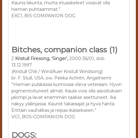
Kaunis liikunta, mutta etuaskeleet voisivat olla
hieman puhtaammat.”
EXC1, BIS-COMPANION DOG
Bitches, companion class (1)
2
Kristull Firesong, ’Singer’,
2000-36/01, dob.
13.12.1997
(Kristull Chili / WindAuer Kristull Windsong)
br. F. Stull, USA, ow. Pekka Achrén, Angelniemi
”Hieman pulskassa kunnossa oleva veteraani. Hyvin
pigmentoituneet silmät. Kaula voisi olla aavistuksen
jalompi ja lavat enemmän taakse asettuneet. Ikä
näkyy ylälinjassa. Kauniit takaraajat ja hyvä häntä.
Erittäin vauhdikas ja reipas ikäisekseen.”
VG1, BOS-COMPANION DOG
DOGS: