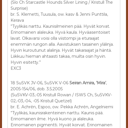
(Slo Ch Starcastle Hounds Silver Lining / Kristull The
Surprise)
br. S. Klemetti, Tuusula, ow. kasv & Jenni Punttila,
Kerava
”Tyylikäs narttu. Kaunisilmeinen pää. Hyvät korvat.
Erinomainen alaleuka. Hyvä kaula. Hyväasentoiset
lavat. Olkavarsi voisi olla viistompi ja eturaajat
enemmän rungon alla. Aavistuksen tasainen ylälinja.
Hyvin kuroutunut alalinja. Hyvät takaraajat ja häntä.
Liikkuu hieman ahtaasti takaa, muilta osin hyvin.
Hyvin esitetty.”
EXC3
18 SuSVK JV-06, SuSVK V-06
Seiran Amira, ’Mira’
,
2005-154/06, dob. 3.5.2005
(SuSVKV-03,-05 Kristull Rowan / ISWS Ch, SuSVKV-
02,-03,-04, -05 Kristull Quetzel)
br. E. Achrén, Espoo, ow. Pekka Achrén, Angelniemi
”Tyylikäs, kaunisrakenteinen narttu. Kaunis pää.
Erinomainen ilme. Hyvä kuono ja alaleuka.
Erinomainen pigmentti. Hyvät korvat. Erinomainen